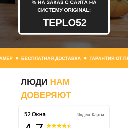
% НА ЗАКАЗ С САЙТА НА
СИСТЕМУ ORIGINAL:
TEPLO52
ПЛАТНЫЙ ЗАМЕР
БЕСПЛАТНАЯ ДОСТАВКА
ГАР
ЛЮДИ
НАМ
ДОВЕРЯЮТ